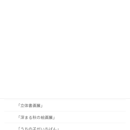
スマホ教室二期生写真展
スマホ教室作品展
「日本画作品展」
「藤岡花ざかり写真展」
2021（令和3）年度
「秋山正司 パステル画展」
「山と高山植物」
「第二回 喋り場作品展」
「絵画展」
「立体書画展」
「深まる秋の絵画展」
「うちの子がいちばん」