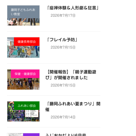
「座禅体験＆人形劇＆狂言」
藤岡子どもふれあ
い教室
2026年7月17日
「フレイル予防」
健康長寿部会
2026年7月15日
【開催報告】「親子運動遊
保健・健康部会
び」が開催されました
2026年7月15日
「藤岡ふれあい夏まつり」開
ふれあい部会
催
2026年7月14日
ふじおかだより6月号